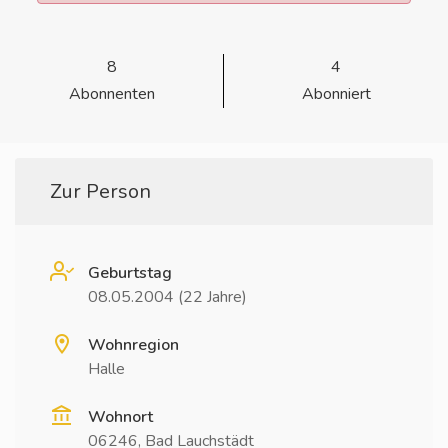
8
4
Abonnenten
Abonniert
Zur Person
Geburtstag
08.05.2004 (22 Jahre)
Wohnregion
Halle
Wohnort
06246, Bad Lauchstädt