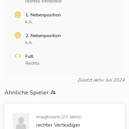
rechtes Mittelfeld
1. Nebenposition
k.A.
2. Nebenposition
k.A.
Fuß
Rechts
Zuletzt aktiv: Juli 2024
Ähnliche Spieler
rezagholami (23 Jahre)
rechter Verteidiger