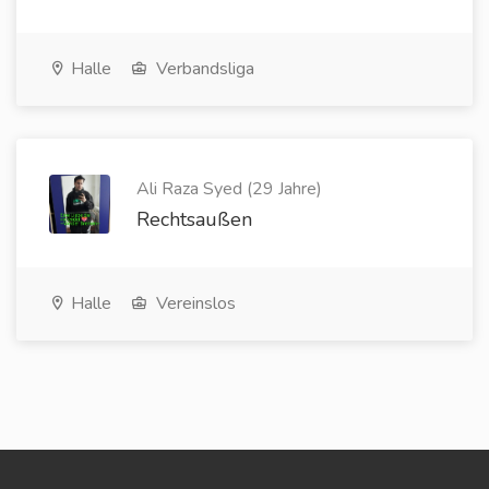
Halle
Verbandsliga
Ali Raza Syed (29 Jahre)
Rechtsaußen
Halle
Vereinslos