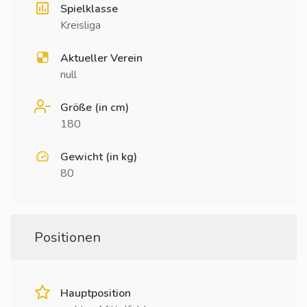
Spielklasse
Kreisliga
Aktueller Verein
null
Größe (in cm)
180
Gewicht (in kg)
80
Positionen
Hauptposition