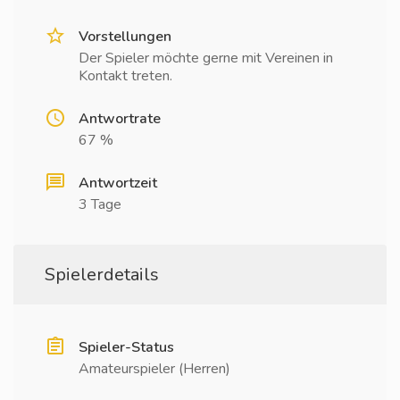
Vorstellungen
Der Spieler möchte gerne mit Vereinen in
Kontakt treten.
Antwortrate
67 %
Antwortzeit
3 Tage
Spielerdetails
Spieler-Status
Amateurspieler (Herren)