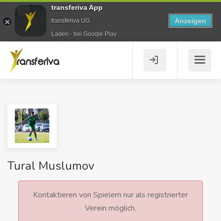
transferiva App
Anzeigen
transferiva UG
Laden - bei Google Play
Tural Muslumov
Kontaktieren von Spielern nur als registrierter
Verein möglich.