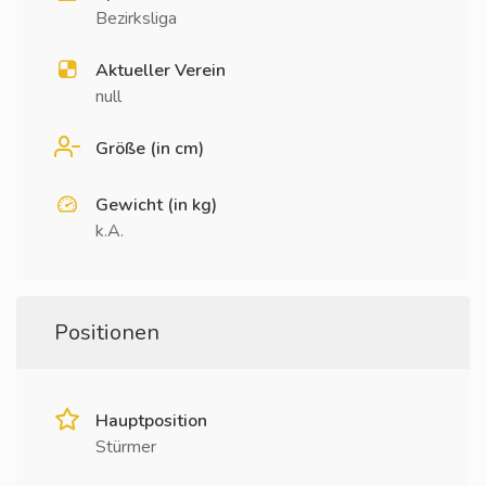
Bezirksliga
Aktueller Verein
null
Größe (in cm)
Gewicht (in kg)
k.A.
Positionen
Hauptposition
Stürmer