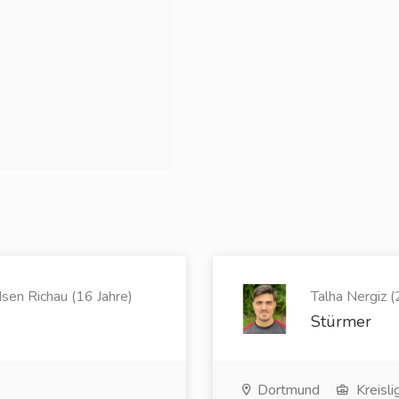
sen Richau (16 Jahre)
Talha Nergiz (
Stürmer
Dortmund
Kreisli