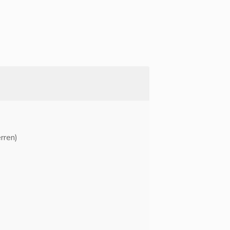
rren)