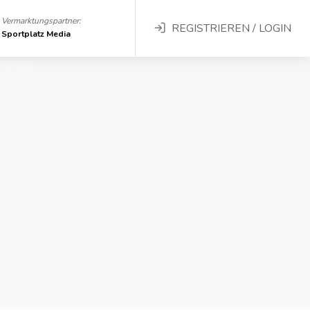
Vermarktungspartner:
REGISTRIEREN / LOGIN
Sportplatz Media