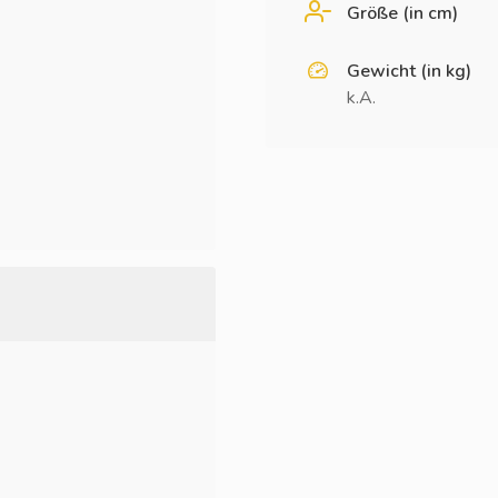
Größe (in cm)
Gewicht (in kg)
k.A.