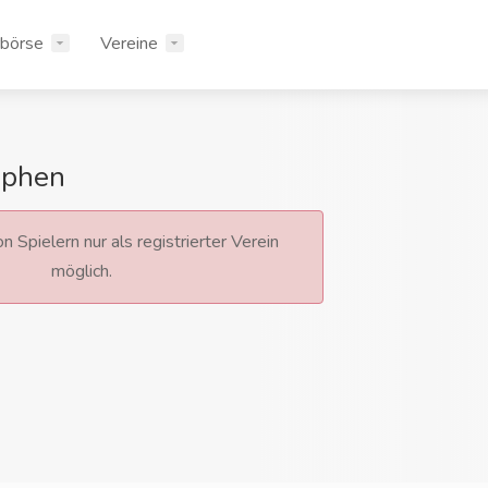
rbörse
Vereine
aphen
n Spielern nur als registrierter Verein
möglich.