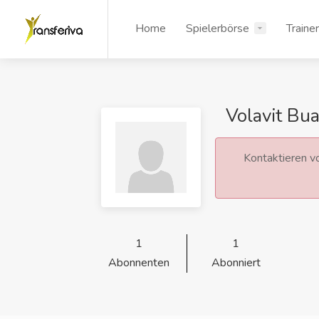
Home
Spielerbörse
Traine
Volavit Bu
Kontaktieren vo
1
1
Abonnenten
Abonniert