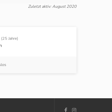
Zuletzt aktiv: August 2020
(25 Jahre)
n
slos