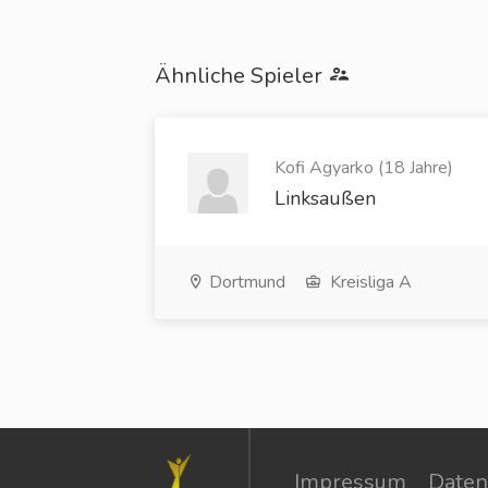
Ähnliche Spieler
Kofi Agyarko (18 Jahre)
Linksaußen
Dortmund
Kreisliga A
Impressum
Daten