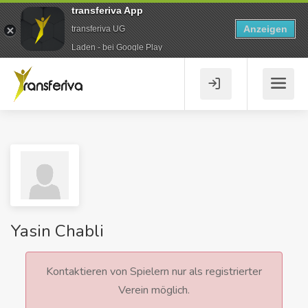
transferiva App
Anzeigen
transferiva UG
Laden - bei Google Play
Yasin Chabli
Kontaktieren von Spielern nur als registrierter
Verein möglich.