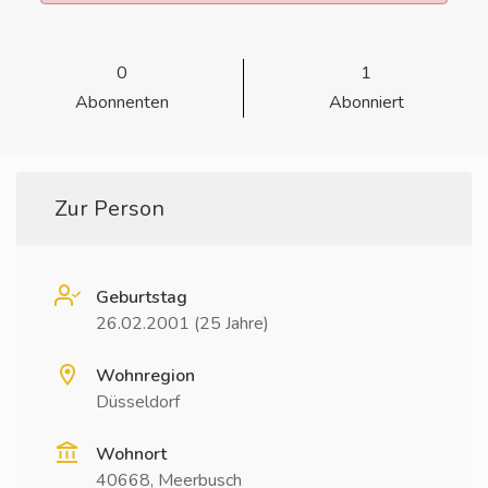
0
1
Abonnenten
Abonniert
Zur Person
Geburtstag
26.02.2001 (25 Jahre)
Wohnregion
Düsseldorf
Wohnort
40668, Meerbusch