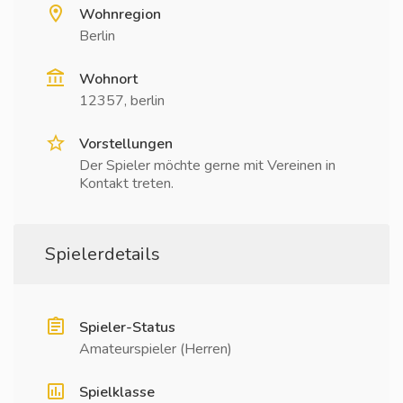
Wohnregion
Berlin
Wohnort
12357, berlin
Vorstellungen
Der Spieler möchte gerne mit Vereinen in
Kontakt treten.
Spielerdetails
Spieler-Status
Amateurspieler (Herren)
Spielklasse