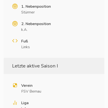
1. Nebenposition
Stürmer
2. Nebenposition
k.A.
Fuß
Links
Letzte aktive Saison I
Verein
FSV Bernau
Liga