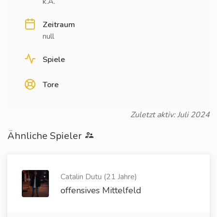
k.A.
Zeitraum
null
Spiele
Tore
Zuletzt aktiv: Juli 2024
Ähnliche Spieler
Catalin Dutu (21 Jahre)
offensives Mittelfeld