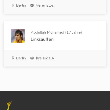
Berlin
Vereinslos
Abdullah Mohamed (17 Jahre)
Linksaußen
Berlin
Kreisliga A