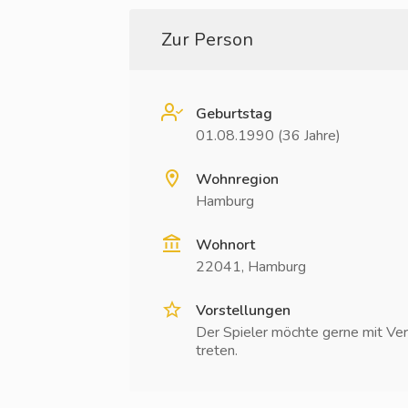
Zur Person
Geburtstag
01.08.1990 (36 Jahre)
Wohnregion
Hamburg
Wohnort
22041, Hamburg
Vorstellungen
Der Spieler möchte gerne mit Ver
treten.