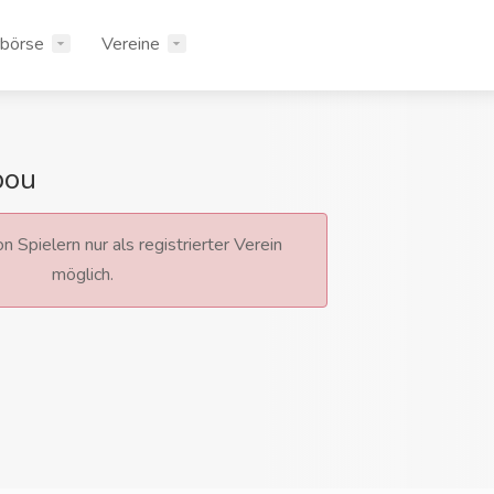
rbörse
Vereine
bou
n Spielern nur als registrierter Verein
möglich.