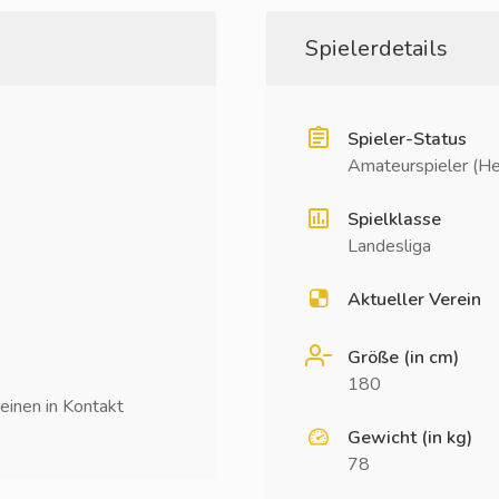
Spielerdetails
Spieler-Status
Amateurspieler (He
Spielklasse
Landesliga
Aktueller Verein
Größe (in cm)
180
einen in Kontakt
Gewicht (in kg)
78