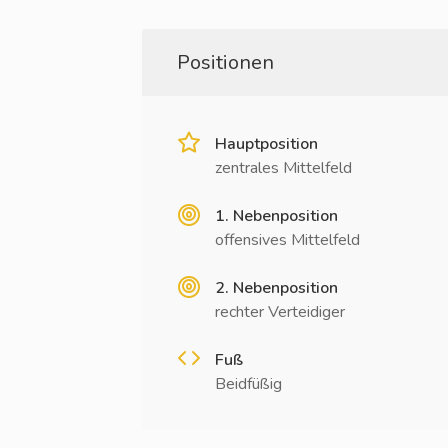
Positionen
Hauptposition
zentrales Mittelfeld
1. Nebenposition
offensives Mittelfeld
2. Nebenposition
rechter Verteidiger
Fuß
Beidfüßig