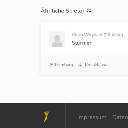
Ähnliche Spieler
Kevin Woywad (26 Jahre)
Stürmer
Hamburg
Kreisklasse
Impressum
Daten