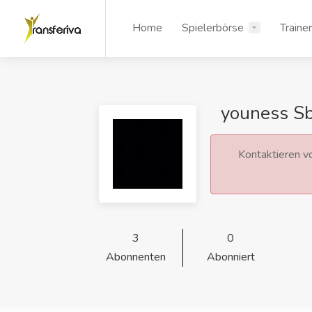
Home
Spielerbörse
Traine
youness S
Kontaktieren vo
3
0
Abonnenten
Abonniert