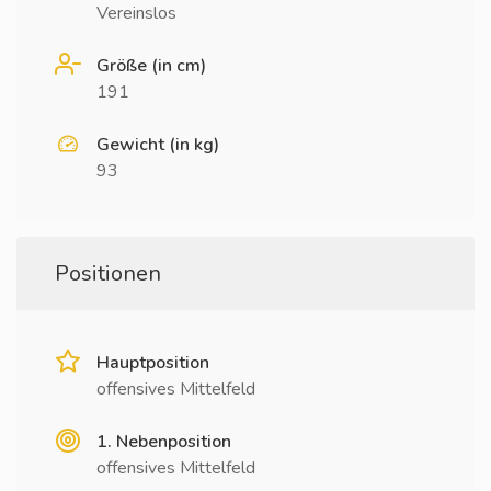
Vereinslos
Größe (in cm)
191
Gewicht (in kg)
93
Positionen
Hauptposition
offensives Mittelfeld
1. Nebenposition
offensives Mittelfeld