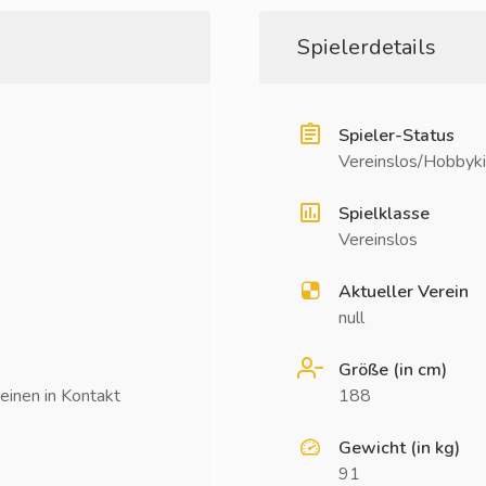
Spielerdetails
Spieler-Status
Vereinslos/Hobbyki
Spielklasse
Vereinslos
Aktueller Verein
null
Größe (in cm)
einen in Kontakt
188
Gewicht (in kg)
91