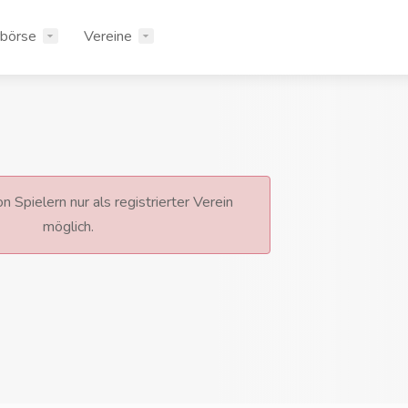
rbörse
Vereine
n Spielern nur als registrierter Verein
möglich.