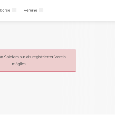
rbörse
Vereine
n Spielern nur als registrierter Verein
möglich.