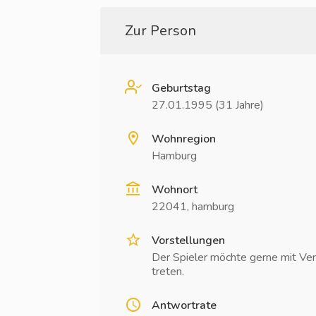
Zur Person
Geburtstag
27.01.1995 (31 Jahre)
Wohnregion
Hamburg
Wohnort
22041, hamburg
Vorstellungen
Der Spieler möchte gerne mit Ver
treten.
Antwortrate