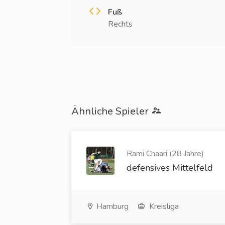
Fuß
Rechts
Ähnliche Spieler
Rami Chaari (28 Jahre)
defensives Mittelfeld
Hamburg
Kreisliga