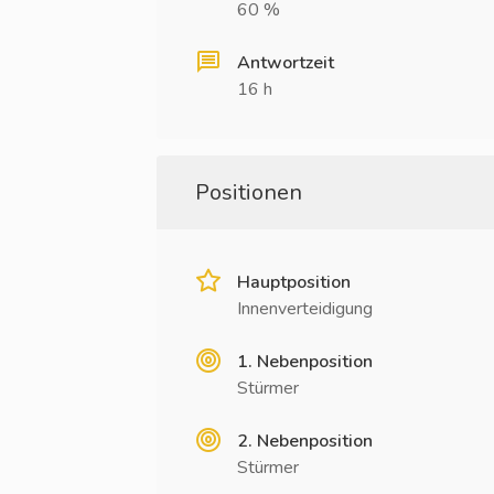
60 %
Antwortzeit
16 h
Positionen
Hauptposition
Innenverteidigung
1. Nebenposition
Stürmer
2. Nebenposition
Stürmer