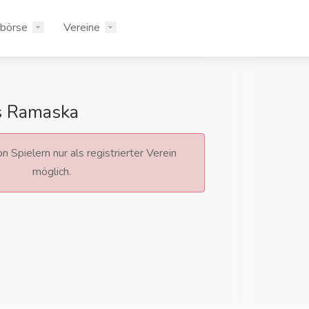
rbörse
Vereine
s Ramaska
n Spielern nur als registrierter Verein
möglich.