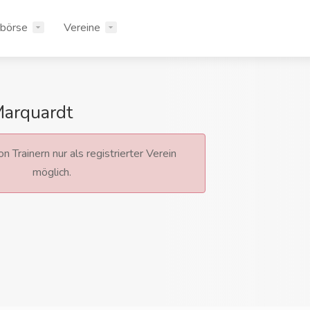
rbörse
Vereine
Marquardt
n Trainern nur als registrierter Verein
möglich.