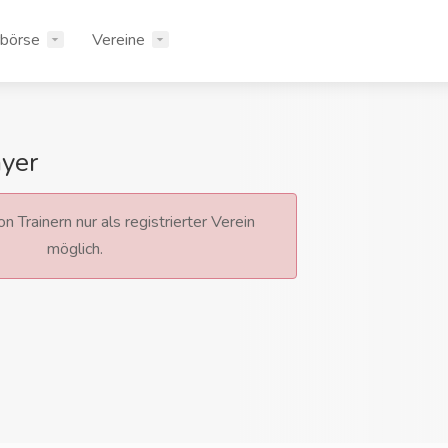
rbörse
Vereine
yer
n Trainern nur als registrierter Verein
möglich.