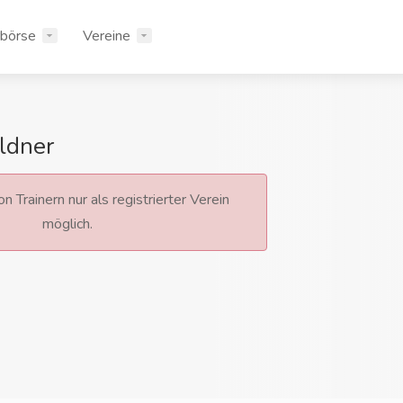
rbörse
Vereine
ldner
n Trainern nur als registrierter Verein
möglich.