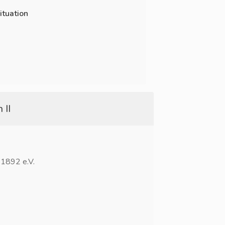
ituation
 II
 1892 e.V.