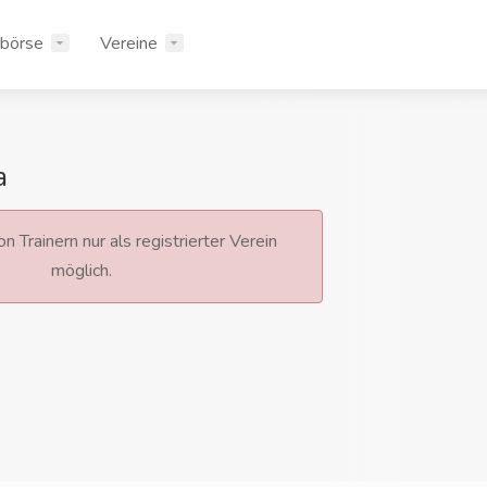
rbörse
Vereine
a
n Trainern nur als registrierter Verein
möglich.