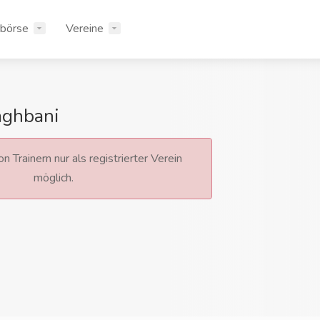
rbörse
Vereine
ghbani
n Trainern nur als registrierter Verein
möglich.