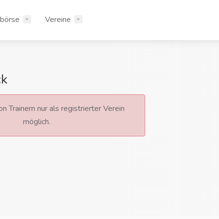
rbörse
Vereine
ck
n Trainern nur als registrierter Verein
möglich.