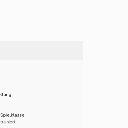
llung
 Spielklasse
rainiert