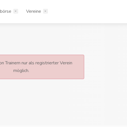
rbörse
Vereine
n Trainern nur als registrierter Verein
möglich.