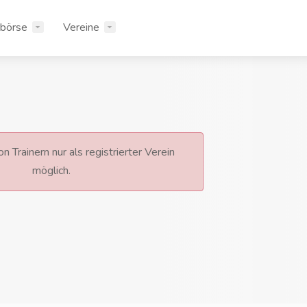
rbörse
Vereine
n Trainern nur als registrierter Verein
möglich.