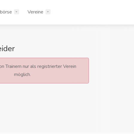
rbörse
Vereine
ider
n Trainern nur als registrierter Verein
möglich.