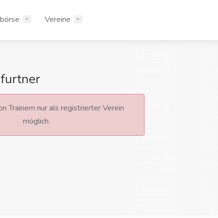
rbörse
Vereine
furtner
n Trainern nur als registrierter Verein
möglich.