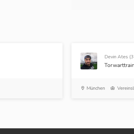
Devin Ates (3
Torwarttrai
München
Vereins