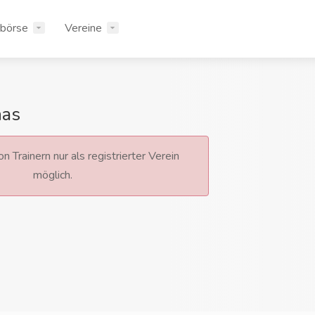
rbörse
Vereine
nas
n Trainern nur als registrierter Verein
möglich.