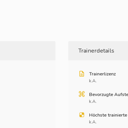
Trainerdetails
Trainerlizenz
k.A.
Bevorzugte Aufste
k.A.
Höchste trainierte
k.A.