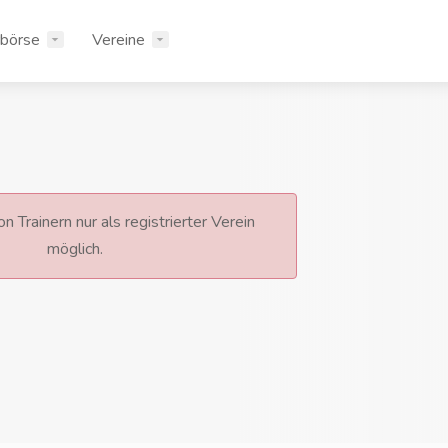
rbörse
Vereine
n Trainern nur als registrierter Verein
möglich.