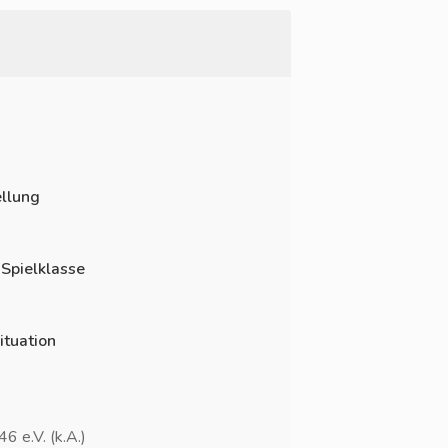
llung
 Spielklasse
ituation
6 e.V. (k.A.)