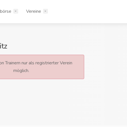
rbörse
Vereine
itz
n Trainern nur als registrierter Verein
möglich.