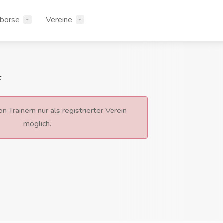
rbörse
Vereine
f
n Trainern nur als registrierter Verein
möglich.