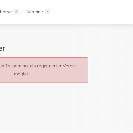
rbörse
Vereine
er
n Trainern nur als registrierter Verein
möglich.