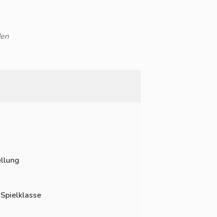
den
llung
 Spielklasse