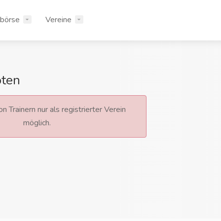
rbörse
Vereine
oten
n Trainern nur als registrierter Verein
möglich.