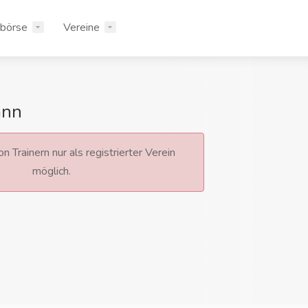
rbörse
Vereine
ann
n Trainern nur als registrierter Verein
möglich.