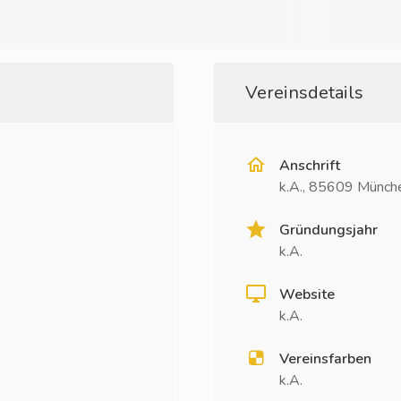
Vereinsdetails
Anschrift
k.A., 85609 Münch
Gründungsjahr
k.A.
Website
k.A.
Vereinsfarben
k.A.