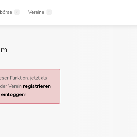
rbörse
Vereine
im
ser Funktion, jetzt als
 oder Verein
registrieren
r
einloggen
!