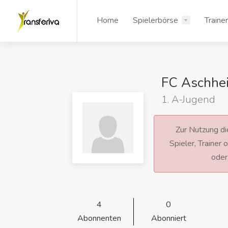
Home
Spielerbörse
Traine
FC Aschhe
1. A-Jugend
Zur Nutzung die
Spieler, Trainer
ode
4
0
Abonnenten
Abonniert