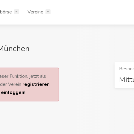
rbörse
Vereine
 München
Besond
ser Funktion, jetzt als
Mitt
 oder Verein
registrieren
r
einloggen
!