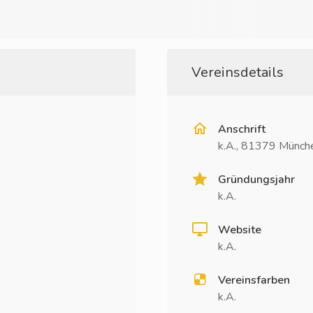
Vereinsdetails
Anschrift
k.A., 81379 Münch
Gründungsjahr
k.A.
Website
k.A.
Vereinsfarben
k.A.