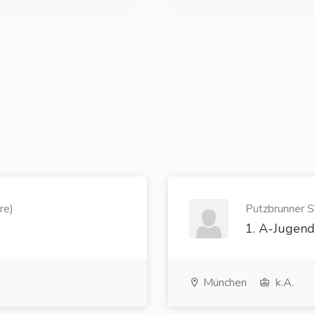
re)
Putzbrunner SV
1. A-Jugend
München
k.A.