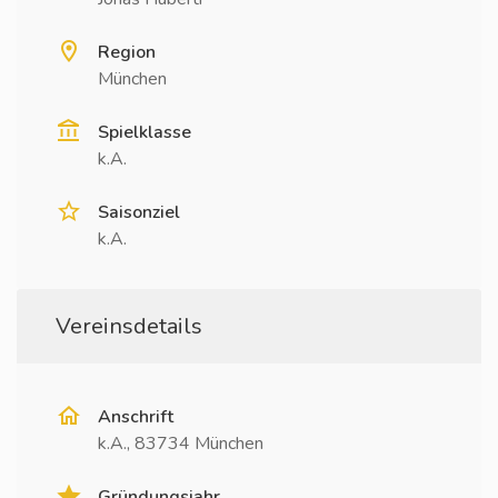
Region
München
Spielklasse
k.A.
Saisonziel
k.A.
Vereinsdetails
Anschrift
k.A., 83734 München
Gründungsjahr