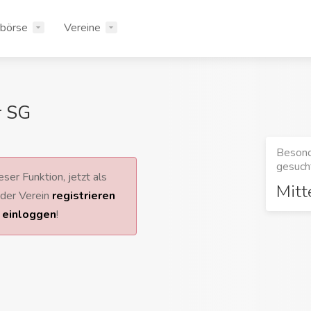
rbörse
Vereine
r SG
Besond
gesucht
ser Funktion, jetzt als
Mitt
 oder Verein
registrieren
r
einloggen
!