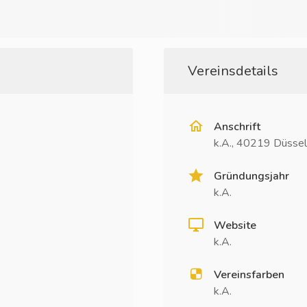
Vereinsdetails
Anschrift
k.A., 40219 Düssel
Gründungsjahr
k.A.
Website
k.A.
Vereinsfarben
k.A.