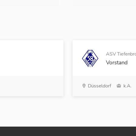
ASV Tiefenbroi
Vorstand
Düsseldorf
k.A.