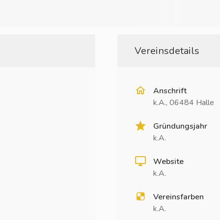
Vereinsdetails
Anschrift
k.A., 06484 Halle
Gründungsjahr
k.A.
Website
k.A.
Vereinsfarben
k.A.