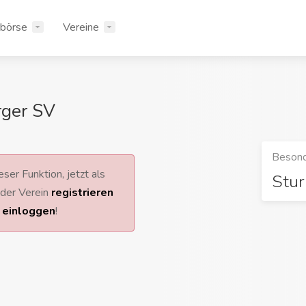
rbörse
Vereine
rger SV
Besond
ser Funktion, jetzt als
Stu
 oder Verein
registrieren
r
einloggen
!