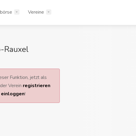
rbörse
Vereine
p-Rauxel
ser Funktion, jetzt als
 oder Verein
registrieren
r
einloggen
!