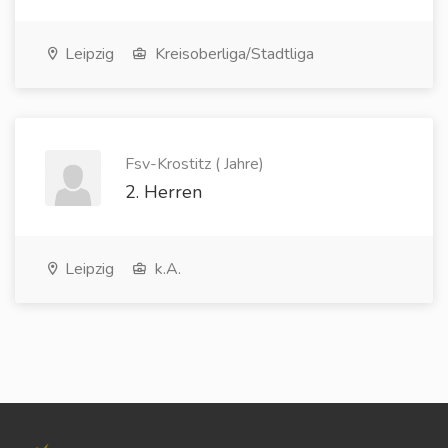
Leipzig
Kreisoberliga/Stadtliga
Fsv-Krostitz ( Jahre)
2. Herren
Leipzig
k.A.