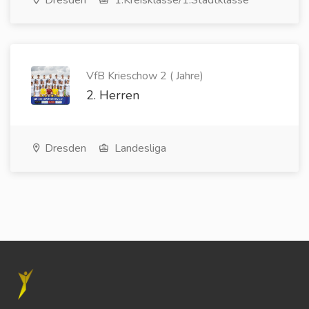
Dresden
1.Kreisklasse/1.Stadtklasse
VfB Krieschow 2 ( Jahre)
2. Herren
Dresden
Landesliga