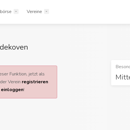
rbörse
Vereine
dekoven
Besond
ser Funktion, jetzt als
Mitt
 oder Verein
registrieren
r
einloggen
!