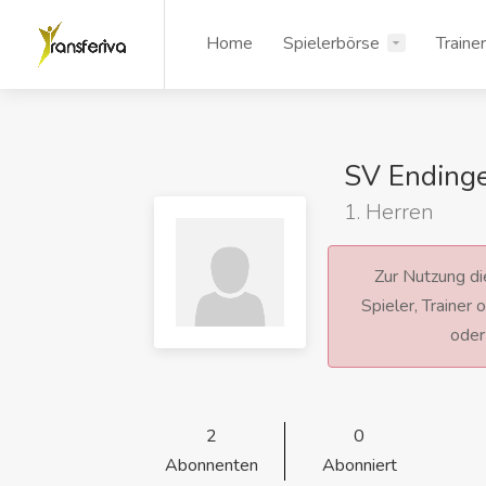
Home
Spielerbörse
Traine
SV Ending
1. Herren
Zur Nutzung die
Spieler, Trainer
ode
2
0
Abonnenten
Abonniert