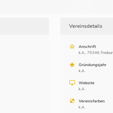
Vereinsdetails
Anschrift
k.A., 79346 Freibu
Gründungsjahr
k.A.
Website
k.A.
Vereinsfarben
k.A.