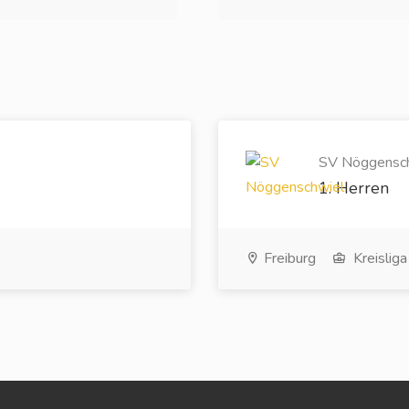
SV Nöggenschw
1. Herren
Freiburg
Kreisliga