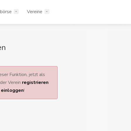
rbörse
Vereine
en
ser Funktion, jetzt als
 oder Verein
registrieren
r
einloggen
!