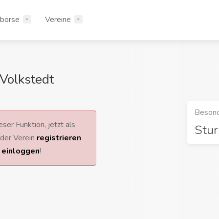
rbörse
Vereine
Volkstedt
Besond
ser Funktion, jetzt als
Stu
 oder Verein
registrieren
r
einloggen
!