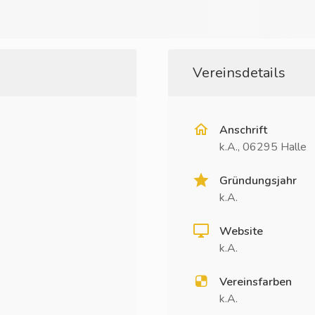
Vereinsdetails
Anschrift
k.A., 06295 Halle
Gründungsjahr
k.A.
Website
k.A.
Vereinsfarben
k.A.