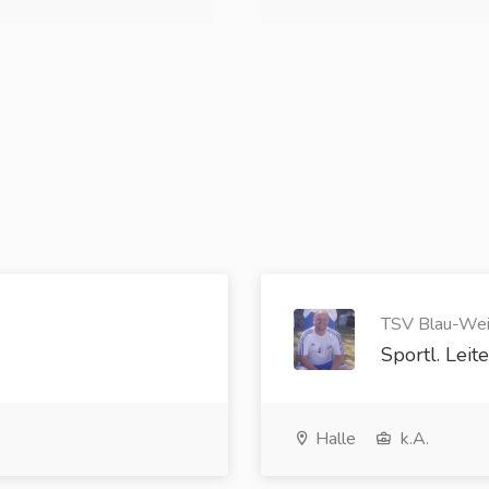
TSV Blau-Weiß
Sportl. Leit
Halle
k.A.