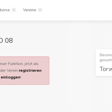
rbörse
Vereine
O 08
Besond
gesucht
ser Funktion, jetzt als
Tor
 oder Verein
registrieren
r
einloggen
!