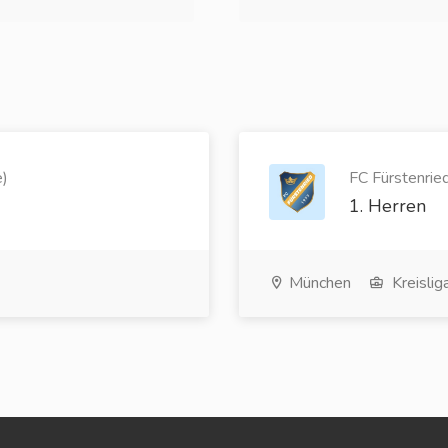
e)
FC Fürstenried
1. Herren
München
Kreislig