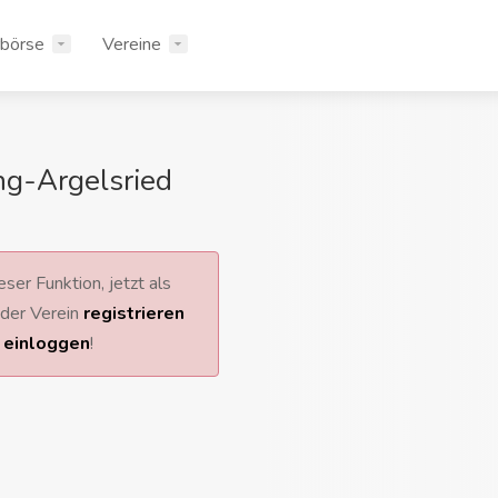
rbörse
Vereine
ng-Argelsried
ser Funktion, jetzt als
 oder Verein
registrieren
r
einloggen
!