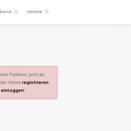
rbörse
Vereine
ser Funktion, jetzt als
 oder Verein
registrieren
r
einloggen
!