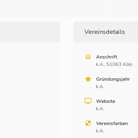
Vereinsdetails
Anschrift
k.A., 51063 Köln
Gründungsjahr
k.A.
Website
k.A.
Vereinsfarben
k.A.