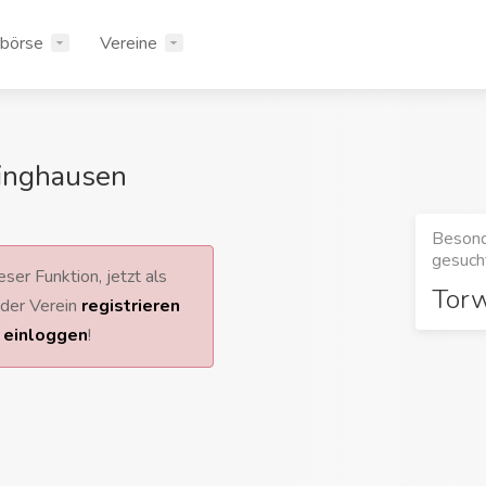
rbörse
Vereine
inghausen
Besond
gesucht
ser Funktion, jetzt als
Tor
 oder Verein
registrieren
r
einloggen
!