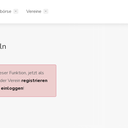
rbörse
Vereine
ln
ser Funktion, jetzt als
 oder Verein
registrieren
r
einloggen
!