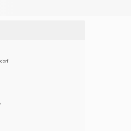
dorf
e