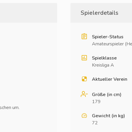
Spielerdetails
Spieler-Status
Amateurspieler (He
Spielklasse
Kreisliga A
Aktueller Verein
Größe (in cm)
179
sschen um.
Gewicht (in kg)
72