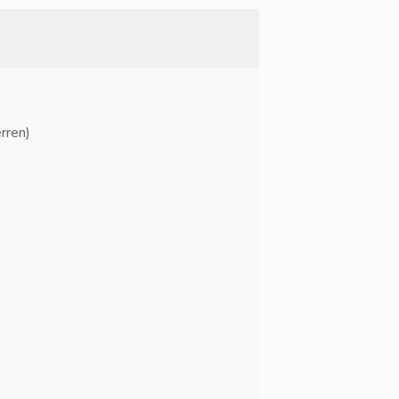
rren)