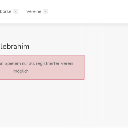
rbörse
Vereine
lebrahim
n Spielern nur als registrierter Verein
möglich.