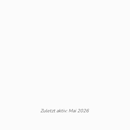
Zuletzt aktiv: Mai 2026