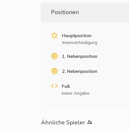
Positionen
Hauptposition
Innenverteidigung
1. Nebenposition
2. Nebenposition
Fuß
keine Angabe
Ähnliche Spieler