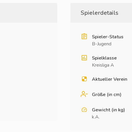
Spielerdetails
Spieler-Status
B-Jugend
Spielklasse
Kreisliga A
Aktueller Verein
Größe (in cm)
Gewicht (in kg)
k.A.