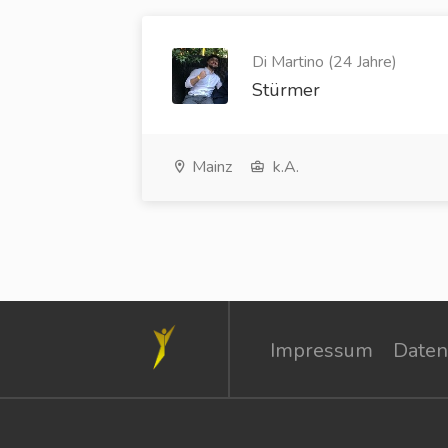
Di Martino (24 Jahre)
Stürmer
Mainz
k.A.
Impressum
Daten