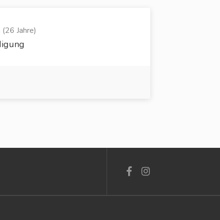
(26 Jahre)
digung