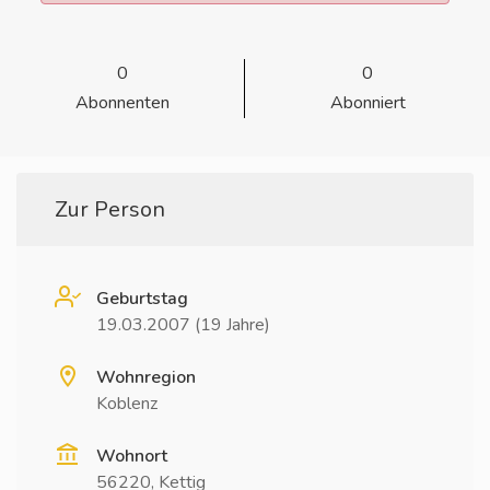
0
0
Abonnenten
Abonniert
Zur Person
Geburtstag
19.03.2007 (19 Jahre)
Wohnregion
Koblenz
Wohnort
56220, Kettig