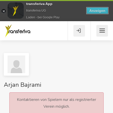
transferiva App
Anzeigen
transferiva UG
Laden - bei Google Play
Arjan Bajrami
Kontaktieren von Spielern nur als registrierter
Verein möglich.