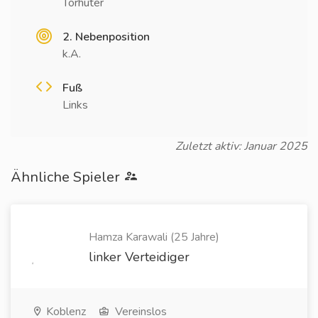
Torhüter
2. Nebenposition
k.A.
Fuß
Links
Zuletzt aktiv: Januar 2025
Ähnliche Spieler
Hamza Karawali (25 Jahre)
linker Verteidiger
Koblenz
Vereinslos