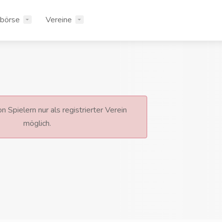
rbörse
Vereine
n Spielern nur als registrierter Verein
möglich.