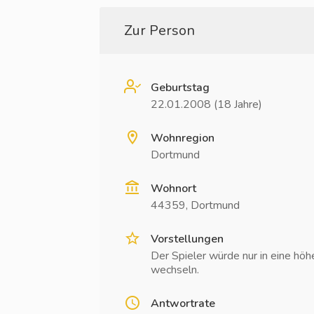
Zur Person
Geburtstag
22.01.2008 (18 Jahre)
Wohnregion
Dortmund
Wohnort
44359, Dortmund
Vorstellungen
Der Spieler würde nur in eine höh
wechseln.
Antwortrate