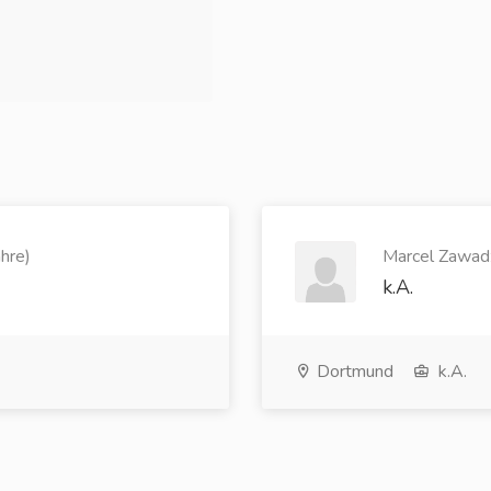
hre)
Marcel Zawadz
k.A.
Dortmund
k.A.