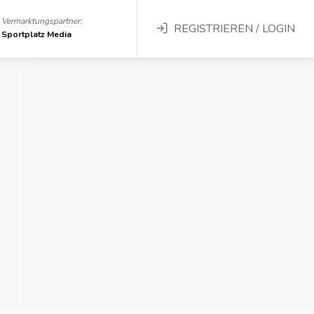
Vermarktungspartner:
REGISTRIEREN / LOGIN
Sportplatz Media