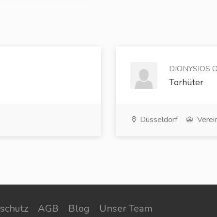
DIONYSIOS O
Torhüter
Düsseldorf
Verei
schutz
AGB
Blog
Unser Team