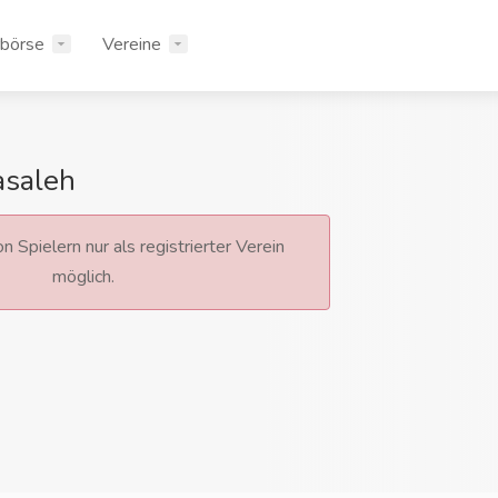
rbörse
Vereine
asaleh
n Spielern nur als registrierter Verein
möglich.